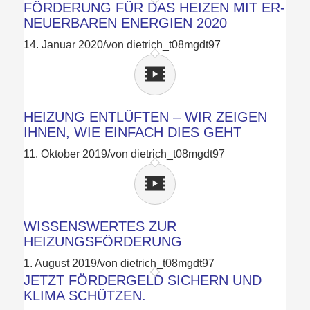
FÖRDERUNG FÜR DAS HEI­ZEN MIT ER­
NEU­ER­BA­REN ENER­GI­EN 2020
14. Januar 2020
/
von dietrich_t08mgdt97
HEIZUNG ENTLÜFTEN – WIR ZEIGEN
IHNEN, WIE EINFACH DIES GEHT
11. Oktober 2019
/
von dietrich_t08mgdt97
WISSENSWERTES ZUR
HEIZUNGSFÖRDERUNG
1. August 2019
/
von dietrich_t08mgdt97
JETZT FÖRDERGELD SICHERN UND
KLIMA SCHÜTZEN.