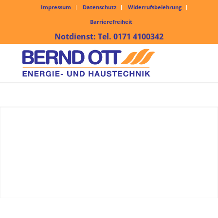
Impressum
Datenschutz
Widerrufsbelehrung
Barrierefreiheit
Notdienst: Tel. 0171 4100342
WIR SUCHEN
VERSTÄRKUNG.
VIELLEICHT
GENAU DICH.
JETZT UNKOMPLIZIERT
BEWERBEN