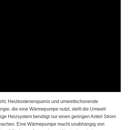
eht, Heizkostenersparnis und umweltschonende
e, die eine Wärmepumpe nutzt, stellt die Umwelt
ige Heizsystem benötigt nur einen geringen Anteil Strom
zu machen. Eine Wärmepumpe macht unabhängig von