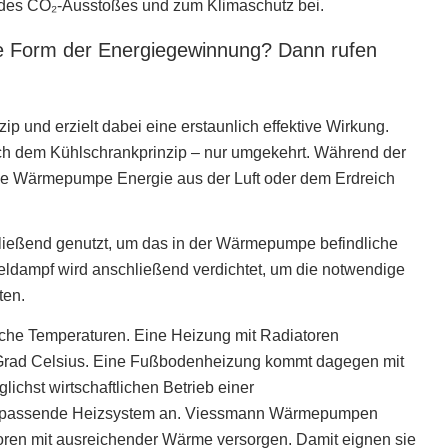
ng des CO₂-Ausstoßes und zum Klimaschutz bei.
tige Form der Energiegewinnung? Dann rufen
 und erzielt dabei eine erstaunlich effektive Wirkung.
ch dem Kühlschrankprinzip – nur umgekehrt. Während der
die Wärmepumpe Energie aus der Luft oder dem Erdreich
ießend genutzt, um das in der Wärmepumpe befindliche
teldampf wird anschließend verdichtet, um die notwendige
ten.
iche Temperaturen. Eine Heizung mit Radiatoren
0 Grad Celsius. Eine Fußbodenheizung kommt dagegen mit
ichst wirtschaftlichen Betrieb einer
s passende Heizsystem an. Viessmann Wärmepumpen
en mit ausreichender Wärme versorgen. Damit eignen sie