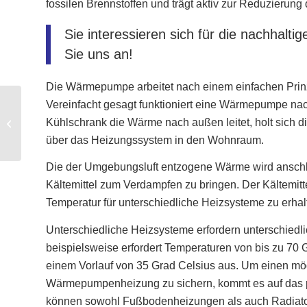
fossilen Brennstoffen und trägt aktiv zur Reduzieru
Sie interessieren sich für die nachhal
Sie uns an!
Die Wärmepumpe arbeitet nach einem einfachen Prinzip
Vereinfacht gesagt funktioniert eine Wärmepumpe na
Strom und Wärme
Kühlschrank die Wärme nach außen leitet, holt sich 
gleichzeitig erzeugen.
Das geht?
über das Heizungssystem in den Wohnraum.
Die der Umgebungsluft entzogene Wärme wird anschl
Kältemittel zum Verdampfen zu bringen. Der Kältemit
Temperatur für unterschiedliche Heizsysteme zu erhal
Unterschiedliche Heizsysteme erfordern unterschiedl
beispielsweise erfordert Temperaturen von bis zu 7
einem Vorlauf von 35 Grad Celsius aus. Um einen mögl
Wärmepumpenheizung zu sichern, kommt es auf da
können sowohl Fußbodenheizungen als auch Radiator